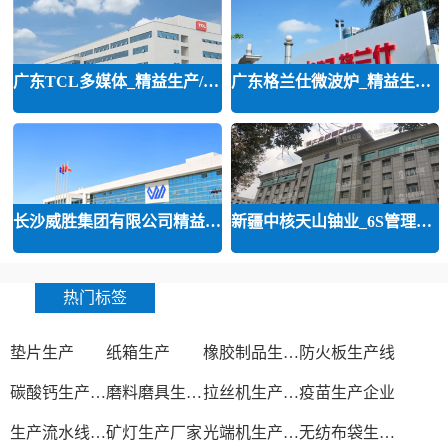
广东TCL多媒体_精益生产/精益品质/
广东格兰仕微波炉_精益生产等咨询
长沙威胜集团有限公司精益运营
新疆中核天山铀业_6S管理和精益管
热门标签
垫片生产
纸箱生产
橡胶制品生产厂
防火板生产线
碳酸钙生产设备
磨料磨具生产厂家
拉丝机生产厂家
疫苗生产企业
生产流水线设备
矿灯生产厂家
光端机生产厂家
无纺布袋生产厂家