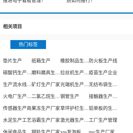
推进电子看板管理？
质如何推行？
相关项目
热门标签
垫片生产
纸箱生产
橡胶制品生产厂
防火板生产线
碳酸钙生产设备
磨料磨具生产厂家
拉丝机生产厂家
疫苗生产企业
生产流水线设备
矿灯生产厂家
光端机生产厂家
无纺布袋生产厂家
火电厂生产过程
二氯乙烷生产厂家
钢管生产
接触器生产厂家
传感器生产商
果冻生产厂家
草坪护栏生产厂家
铝单板的生产厂家
水泥生产工艺
浴霸生产厂家
激光器生产厂家
工厂生产管理
休闲食品生产线
钢轨生产厂家
xps发泡板材生产线
pvc生产厂家