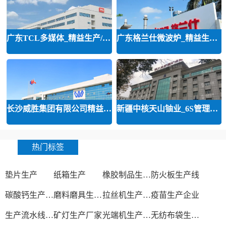
广东TCL多媒体_精益生产/精益品质/
广东格兰仕微波炉_精益生产等咨询
长沙威胜集团有限公司精益运营
新疆中核天山铀业_6S管理和精益管
热门标签
垫片生产
纸箱生产
橡胶制品生产厂
防火板生产线
碳酸钙生产设备
磨料磨具生产厂家
拉丝机生产厂家
疫苗生产企业
生产流水线设备
矿灯生产厂家
光端机生产厂家
无纺布袋生产厂家