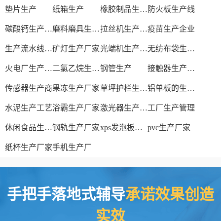
垫片生产
纸箱生产
橡胶制品生产厂
防火板生产线
碳酸钙生产设备
磨料磨具生产厂家
拉丝机生产厂家
疫苗生产企业
生产流水线设备
矿灯生产厂家
光端机生产厂家
无纺布袋生产厂家
火电厂生产过程
二氯乙烷生产厂家
钢管生产
接触器生产厂家
传感器生产商
果冻生产厂家
草坪护栏生产厂家
铝单板的生产厂家
水泥生产工艺
浴霸生产厂家
激光器生产厂家
工厂生产管理
休闲食品生产线
钢轨生产厂家
xps发泡板材生产线
pvc生产厂家
纸杯生产厂家
手机生产厂
手把手落地式辅导
承诺效果创造
实效