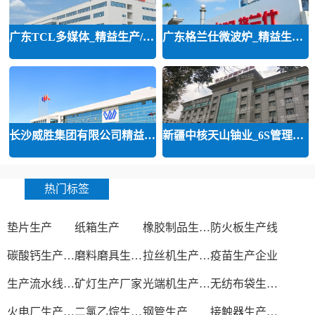
广东TCL多媒体_精益生产/精益品质/
广东格兰仕微波炉_精益生产等咨询
长沙威胜集团有限公司精益运营
新疆中核天山铀业_6S管理和精益管
热门标签
垫片生产
纸箱生产
橡胶制品生产厂
防火板生产线
碳酸钙生产设备
磨料磨具生产厂家
拉丝机生产厂家
疫苗生产企业
生产流水线设备
矿灯生产厂家
光端机生产厂家
无纺布袋生产厂家
火电厂生产过程
二氯乙烷生产厂家
钢管生产
接触器生产厂家