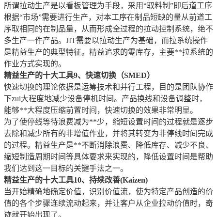
所谓拉动生产是以看板管理为手段，采用“取料制”即后道工序
根据“市场”需要进行生产，对本工序在制品短缺的量从前道工
序取相同的在制品量，从而形成全过程的拉动控制系统，绝不
多生产一件产品。JIT需要以拉动生产为基础，而拉系统操作
是精益生产的典型特征。精益追求的零库存，主要**拉系统的
作业方式实现的。
精益生产的十大工具9、快速切换（SMED）
快速切换的理论依据是运筹技术和并行工程，目的是团队协作
下zui大程度地减少设备停机时间。产品换线和设备调整时，
能够**大程度压缩前置时间，快速切换的效果非常明显。
为了使停线等待浪费减为**少，缩短设置时间的过程就是逐步
去除和减少所有的非增值作业，并将其转变为非停线时间完成
的过程。精益生产是**不断消除浪费、降低库存、减少不良、
缩短制造周期时间等具体要求来实现的，降低设置时间是帮助
我们达到这一目标的关键手法之一。
精益生产的十大工具10、持续改善(Kaizen)
当开始精确地确定价值，识别价值流，使为特定产品创造的价
值的各个步骤连续流动起来，并让客户从企业拉动价值时，奇
迹就开始出现了。