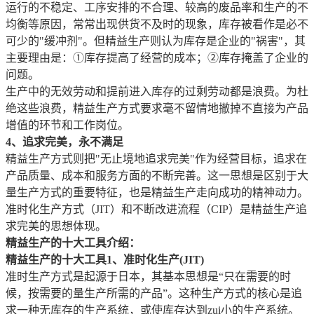
运行的不稳定、工序安排的不合理、较高的废品率和生产的不
均衡等原因，常常出现供货不及时的现象，库存被看作是必不
可少的"缓冲剂"。但精益生产则认为库存是企业的"祸害"，其
主要理由是：①库存提高了经营的成本；②库存掩盖了企业的
问题。
生产中的无效劳动和提前进入库存的过剩劳动都是浪费。为杜
绝这些浪费，精益生产方式要求毫不留情地撤掉不直接为产品
增值的环节和工作岗位。
4、追求完美，永不满足
精益生产方式则把"无止境地追求完美"作为经营目标，追求在
产品质量、成本和服务方面的不断完善。这一思想是区别于大
量生产方式的重要特征，也是精益生产走向成功的精神动力。
准时化生产方式（JIT）和不断改进流程（CIP）是精益生产追
求完美的思想体现。
精益生产的十大工具介绍：
精益生产的十大工具1、准时化生产(JIT)
准时生产方式是起源于日本，其基本思想是“只在需要的时
候，按需要的量生产所需的产品”。这种生产方式的核心是追
求一种无库存的生产系统，或使库存达到zui小的生产系统。