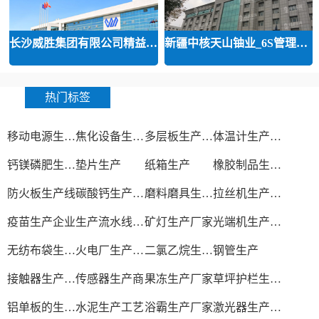
长沙威胜集团有限公司精益运营
新疆中核天山铀业_6S管理和精益管
热门标签
移动电源生产厂家
焦化设备生产厂家
多层板生产厂家
体温计生产厂家
钙镁磷肥生产工艺
垫片生产
纸箱生产
橡胶制品生产厂
防火板生产线
碳酸钙生产设备
磨料磨具生产厂家
拉丝机生产厂家
疫苗生产企业
生产流水线设备
矿灯生产厂家
光端机生产厂家
无纺布袋生产厂家
火电厂生产过程
二氯乙烷生产厂家
钢管生产
接触器生产厂家
传感器生产商
果冻生产厂家
草坪护栏生产厂家
铝单板的生产厂家
水泥生产工艺
浴霸生产厂家
激光器生产厂家