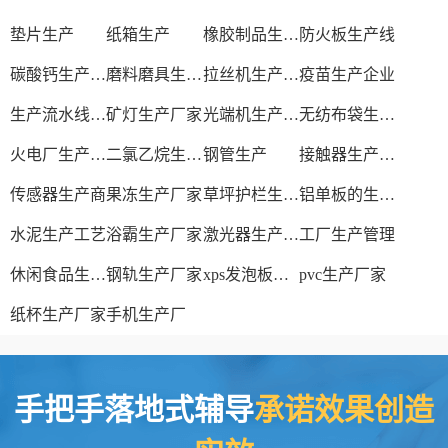
垫片生产
纸箱生产
橡胶制品生产厂
防火板生产线
碳酸钙生产设备
磨料磨具生产厂家
拉丝机生产厂家
疫苗生产企业
生产流水线设备
矿灯生产厂家
光端机生产厂家
无纺布袋生产厂家
火电厂生产过程
二氯乙烷生产厂家
钢管生产
接触器生产厂家
传感器生产商
果冻生产厂家
草坪护栏生产厂家
铝单板的生产厂家
水泥生产工艺
浴霸生产厂家
激光器生产厂家
工厂生产管理
休闲食品生产线
钢轨生产厂家
xps发泡板材生产线
pvc生产厂家
纸杯生产厂家
手机生产厂
手把手落地式辅导
承诺效果创造