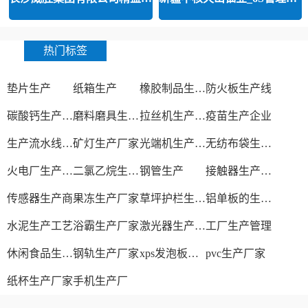
热门标签
垫片生产
纸箱生产
橡胶制品生产厂
防火板生产线
碳酸钙生产设备
磨料磨具生产厂家
拉丝机生产厂家
疫苗生产企业
生产流水线设备
矿灯生产厂家
光端机生产厂家
无纺布袋生产厂家
火电厂生产过程
二氯乙烷生产厂家
钢管生产
接触器生产厂家
传感器生产商
果冻生产厂家
草坪护栏生产厂家
铝单板的生产厂家
水泥生产工艺
浴霸生产厂家
激光器生产厂家
工厂生产管理
休闲食品生产线
钢轨生产厂家
xps发泡板材生产线
pvc生产厂家
纸杯生产厂家
手机生产厂