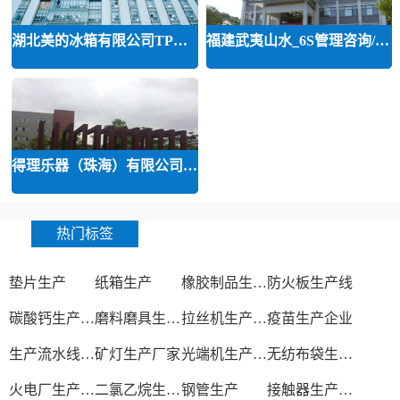
湖北美的冰箱有限公司TPM设备管理
福建武夷山水_6S管理咨询/班组建设
得理乐器（珠海）有限公司TPM设备管理
热门标签
垫片生产
纸箱生产
橡胶制品生产厂
防火板生产线
碳酸钙生产设备
磨料磨具生产厂家
拉丝机生产厂家
疫苗生产企业
生产流水线设备
矿灯生产厂家
光端机生产厂家
无纺布袋生产厂家
火电厂生产过程
二氯乙烷生产厂家
钢管生产
接触器生产厂家