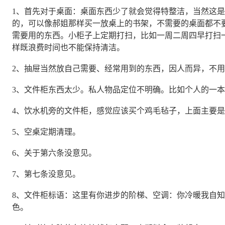
1、首先对于桌面：桌面东西少了就会觉得特整洁，当然这
的，可以像郝姐那样买一放桌上的书架，不需要的桌面都不
需要用的东西。小柜子上定期打扫，比如一周二周四早打扫
样既浪费时间也不能保持清洁。
2、抽屉当然放自己需要、经常用到的东西，因人而异，不
3、文件柜东西太少。私人物品定位不明确。比如个人的一
4、饮水机旁的文件柜，感觉应该买个鸡毛毡子，上面主要
5、空桌定期清理。
6、关于第六条没意见。
7、第七条没意见。
8、文件柜标语：这里有你进步的阶梯、空调：你冷暖我自
色。