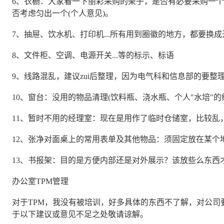
6、衣橱：大家看一下丽彩采购的架子，是否有必要采购一
否考虑匀出一个(个人意见)。
7、抽屉、饮水机、打印机...所有用到圈徽的地方，都要换
8、文件柜、空调、电源开关...等的标示、标语
9、线路混乱，建议zui后整理，因为电气科和信息部的要整
10、窗台：没用的物品清理(饮料瓶、浇水瓶、个人"水培"
11、暂时不用的经理室：现在是用作了临时仓储室，比较乱
12、张净对面桌上的常用表单及其他物品：须固定放在某个
13、书报架：目的是方便内部还是对外展示？该放些么东西
办公室TPM管理
对于TPM，我没有被培训，好多具体的东西不了解，对公司
于以下建议或意见不足之处敬请谅解。