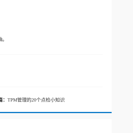
抽。
篇：
TPM管理的20个点检小知识