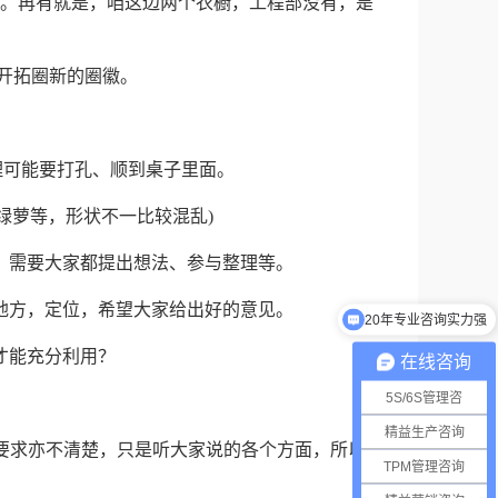
个。再有就是，咱这边两个衣橱，工程部没有，是
成开拓圈新的圈徽。
理可能要打孔、顺到桌子里面。
的绿萝等，形状不一比较混乱)
，需要大家都提出想法、参与整理等。
20年专业咨询实力强
地方，定位，希望大家给出好的意见。
数百家知名企业的选择
才能充分利用？
在线咨询
5S/6S管理咨
精益生产咨询
要求亦不清楚，只是听大家说的各个方面，所以对
TPM管理咨询