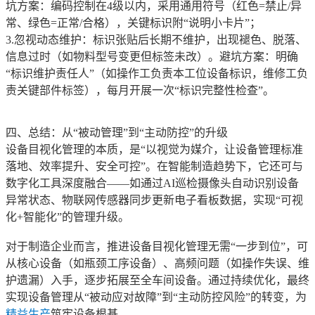
坑方案：编码控制在4级以内，采用通用符号（红色=禁止/异
常、绿色=正常/合格），关键标识附“说明小卡片”；
3.忽视动态维护：标识张贴后长期不维护，出现褪色、脱落、
信息过时（如物料型号变更但标签未改）。避坑方案：明确
“标识维护责任人”（如操作工负责本工位设备标识，维修工负
责关键部件标签），每月开展一次“标识完整性检查”。
四、总结：从“被动管理”到“主动防控”的升级
设备目视化管理的本质，是“以视觉为媒介，让设备管理标准
落地、效率提升、安全可控”。在智能制造趋势下，它还可与
数字化工具深度融合——如通过AI巡检摄像头自动识别设备
异常状态、物联网传感器同步更新电子看板数据，实现“可视
化+智能化”的管理升级。
对于制造企业而言，推进设备目视化管理无需“一步到位”，可
从核心设备（如瓶颈工序设备）、高频问题（如操作失误、维
护遗漏）入手，逐步拓展至全车间设备。通过持续优化，最终
实现设备管理从“被动应对故障”到“主动防控风险”的转变，为
精益生产
筑牢设备根基。