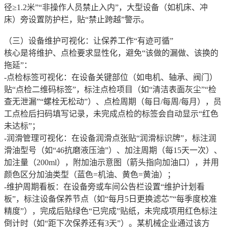
径≥1.2米”“非操作人员禁止入内”，大型设备（如机床、冲
床）旁设置防护栏，贴“禁止跨越”警示。
（三）设备维护可视化：让保养工作“有迹可循”
核心是将维护、点检要求显性化，避免“该做的漏做、该换的
拖延”：
-点检标签可视化：在设备关键部位（如电机、轴承、阀门）
贴“点检二维码标签”，标注点检项目（如“清洁表面灰尘”“检
查无泄漏”“螺栓无松动”）、点检周期（每日/每周/每月），员
工点检后扫码填写记录，未完成点检的标签会自动显示“红色
未达标”；
-润滑管理可视化：在设备润滑点张贴“润滑标识牌”，标注润
滑油型号（如“46抗磨液压油”）、加注周期（每15天一次）、
加注量（200ml），附加油示意图（箭头指向加油口），并用
颜色区分加油类型（蓝色=机油、黄色=黄油）；
-维护周期看板：在设备旁或车间公告栏设置“维护计划看
板”，标注设备保养节点（如“每月5日更换滤芯”“每季度校准
精度”），完成后贴绿色“已完成”贴纸，未完成项用红色标注
倒计时（如“距下次保养还有3天”）。某机械企业通过该方