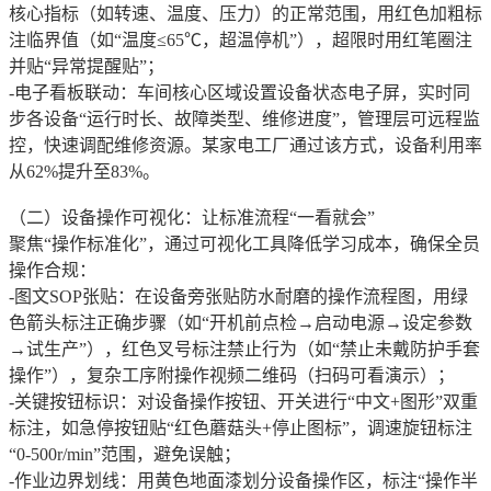
核心指标（如转速、温度、压力）的正常范围，用红色加粗标
注临界值（如“温度≤65℃，超温停机”），超限时用红笔圈注
并贴“异常提醒贴”；
-电子看板联动：车间核心区域设置设备状态电子屏，实时同
步各设备“运行时长、故障类型、维修进度”，管理层可远程监
控，快速调配维修资源。某家电工厂通过该方式，设备利用率
从62%提升至83%。
（二）设备操作可视化：让标准流程“一看就会”
聚焦“操作标准化”，通过可视化工具降低学习成本，确保全员
操作合规：
-图文SOP张贴：在设备旁张贴防水耐磨的操作流程图，用绿
色箭头标注正确步骤（如“开机前点检→启动电源→设定参数
→试生产”），红色叉号标注禁止行为（如“禁止未戴防护手套
操作”），复杂工序附操作视频二维码（扫码可看演示）；
-关键按钮标识：对设备操作按钮、开关进行“中文+图形”双重
标注，如急停按钮贴“红色蘑菇头+停止图标”，调速旋钮标注
“0-500r/min”范围，避免误触；
-作业边界划线：用黄色地面漆划分设备操作区，标注“操作半