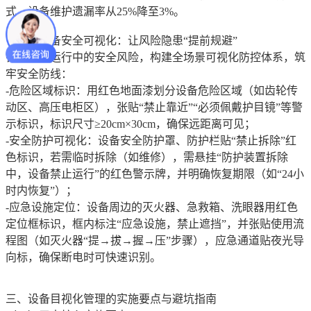
式，设备维护遗漏率从25%降至3%。
（四）设备安全可视化：让风险隐患“提前规避”
针对设备运行中的安全风险，构建全场景可视化防控体系，筑
牢安全防线：
-危险区域标识：用红色地面漆划分设备危险区域（如齿轮传
动区、高压电柜区），张贴“禁止靠近”“必须佩戴护目镜”等警
示标识，标识尺寸≥20cm×30cm，确保远距离可见；
-安全防护可视化：设备安全防护罩、防护栏贴“禁止拆除”红
色标识，若需临时拆除（如维修），需悬挂“防护装置拆除
中，设备禁止运行”的红色警示牌，并明确恢复期限（如“24小
时内恢复”）；
-应急设施定位：设备周边的灭火器、急救箱、洗眼器用红色
定位框标识，框内标注“应急设施，禁止遮挡”，并张贴使用流
程图（如灭火器“提→拔→握→压”步骤），应急通道贴夜光导
向标，确保断电时可快速识别。
三、设备目视化管理的实施要点与避坑指南