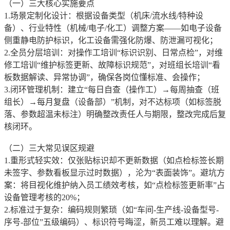
（一）三大核心实施要点
1.场景定制化设计：根据设备类型（机床/流水线/特种设
备）、行业特性（机械/电子/化工）调整方案——如电子设备
侧重静电防护标识，化工设备需强化防爆、防泄漏可视化；
2.全员分层培训：对操作工培训“标识识别、日常点检”，对维
修工培训“维护标签更新、故障标识规范”，对班组长培训“看
板数据解读、异常协调”，确保各岗位懂标准、会操作；
3.闭环管理机制：建立“每日自查（操作工）→每周抽查（班
组长）→每月复盘（设备部）”机制，对不达标项（如标签脱
落、参数超温未标注）明确整改责任人与期限，整改完成后复
核闭环。
（二）三大常见误区规避
1.重形式轻实效：仅张贴标识却不更新数据（如点检标签长期
未签字、参数看板显示过时数据），沦为“表面装饰”。避坑方
案：将目视化维护纳入员工绩效考核，如“点检标签更新率”占
设备管理考核的20%；
2.标准过于复杂：编码规则繁琐（如“车间-生产线-设备型号-
序号-部位”五级编码）、标识符号晦涩，新员工难以理解。避