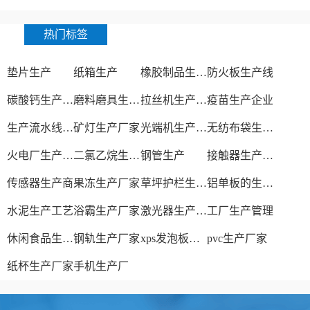
热门标签
垫片生产
纸箱生产
橡胶制品生产厂
防火板生产线
碳酸钙生产设备
磨料磨具生产厂家
拉丝机生产厂家
疫苗生产企业
生产流水线设备
矿灯生产厂家
光端机生产厂家
无纺布袋生产厂家
火电厂生产过程
二氯乙烷生产厂家
钢管生产
接触器生产厂家
传感器生产商
果冻生产厂家
草坪护栏生产厂家
铝单板的生产厂家
水泥生产工艺
浴霸生产厂家
激光器生产厂家
工厂生产管理
休闲食品生产线
钢轨生产厂家
xps发泡板材生产线
pvc生产厂家
纸杯生产厂家
手机生产厂