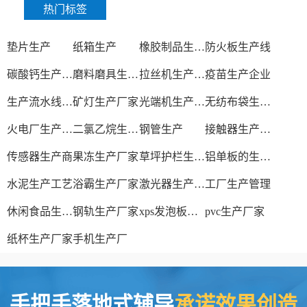
热门标签
垫片生产
纸箱生产
橡胶制品生产厂
防火板生产线
碳酸钙生产设备
磨料磨具生产厂家
拉丝机生产厂家
疫苗生产企业
生产流水线设备
矿灯生产厂家
光端机生产厂家
无纺布袋生产厂家
火电厂生产过程
二氯乙烷生产厂家
钢管生产
接触器生产厂家
传感器生产商
果冻生产厂家
草坪护栏生产厂家
铝单板的生产厂家
水泥生产工艺
浴霸生产厂家
激光器生产厂家
工厂生产管理
休闲食品生产线
钢轨生产厂家
xps发泡板材生产线
pvc生产厂家
纸杯生产厂家
手机生产厂
手把手落地式辅导
承诺效果创造