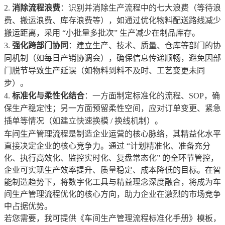
消除流程浪费
：识别并消除生产流程中的七大浪费（等待浪
费、搬运浪费、库存浪费等），如通过优化物料配送路线减少
搬运距离，采用 “小批量多批次” 生产减少在制品库存。
强化跨部门协同
：建立生产、技术、质量、仓库等部门的协
同机制（如每日产销协调会），确保信息传递顺畅，避免因部
门脱节导致生产延误（如物料到料不及时、工艺变更未同
步）。
标准化与柔性化结合
：一方面制定标准化的流程、SOP，确
保生产稳定性；另一方面预留柔性空间，应对订单变更、紧急
插单等情况（如建立快速换模 / 换线机制）。
车间生产管理流程是制造企业运营的核心脉络，其精益化水平
直接决定企业的核心竞争力。通过 “计划精准化、准备充分
化、执行高效化、监控实时化、复盘常态化” 的全环节管控，
企业可实现生产效率提升、质量稳定、成本降低的目标。在智
能制造趋势下，将数字化工具与精益理念深度融合，将成为车
间生产管理流程优化的核心方向，助力企业在激烈的市场竞争
中占据优势。
若您需要，我可提供《车间生产管理流程标准化手册》模板，