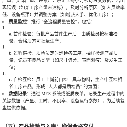
产量、实际产量、差额），班组长每小时核对进度数据，若出
现延误（如某工序产量未达标），及时分析原因（如人员效率
低、设备瓶颈）并调整方案（如增派人手、优化工序）；
质量监控
：推行 “全流程质量管控”，包括：
首件检验：每批产品首件生产后，由质检员按标准检
验，合格后方可批量生产；
过程巡检：质检员定时巡检各工序，抽样检测产品质
量，记录不良品类型（如尺寸偏差、表面划痕）及发生工
位；
自检互检：员工上岗前自检工具与物料，生产中互检相
邻工序产品，形成 “人人都是质检员” 的氛围；
数据记录
：通过 MES 系统或纸质表单，记录生产过程中的
关键数据（产量、工时、不良率、设备运行参数），为后续复
盘提供依据。
（五）产品检验与入库：确保合格交付